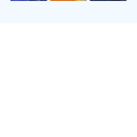
欧洲冠军联赛的淘汰赛阶段向来是强强对话的舞台。本赛季
的四强席位争夺异常激烈，皇家马德里、拜仁慕尼黑、巴黎
圣日耳曼等豪门均展现出强大的阵容深度。战术层面上，现
代足球愈发强调高位逼抢与快速转换。根据球探比分的深度
数据统计，拥有更丰富欧冠经验的球队在点球大战或加时赛
中表现更为稳健。我们将持续更新各支球队的伤停情况与首
发预测，为球迷提供最详尽的
赛事数据
支持。
即时比分 - 篮球 (NBA)
查看更多 >
状态
客队
Q1-Q4
总分
28-25 |
Q3
68
75
洛杉矶湖人 vs 金州勇士
22-30 |
-
04:20
18-20
30-28 |
25-22 |
103
105
已结束
波士顿凯尔特人 vs 迈阿密热火
-