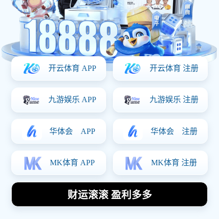
作为资深的数据服务提供商，球探比分坚持“客观、专业、
高效”的原则。我们通过自研的高精度数据采集系统，确保
每一粒进球、每一次犯规都能在毫秒级内同步更新至手机端
与PC端。对于关注
足球赛果
的球迷来说，这里是获取第一
手资讯的最佳选择。
即时比分 - 足球
查看更多 >
时间
对阵
半场
全场
曼城
2
1
78'
1-0
-
阿森纳
皇家马德里
1
2
65'
1-1
-
巴塞罗那
拜仁慕尼黑
20:30
-
-
多特蒙德