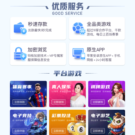
已结
尤文图斯
1
1
0-0
-
束
AC米兰
赛事分析与热门资讯
英超争冠形势分析：曼城与阿森纳的最后冲刺
随着英超赛季进入尾声，冠军归属的悬念日益升温。目前，
曼城在净胜球上占据微弱优势，而阿森纳则在近期连胜中找
回了自信。双方接下来的直接对话将成为决定冠军归属的关
键战役。从历史交锋数据来看，主场作战的一方往往能掌握
更多主动权。球探比分数据显示，近五个赛季在伊蒂哈德球
场，曼城的胜率高达60%以上。然而，阿森纳本赛季的防守
体系已臻成熟，场均失球数创下了队史新低。对于关注
足球
比分
走势的球迷而言，这是一场战术博弈的巅峰对决。
欧冠淘汰赛前瞻：豪门对决如何决定晋级命运