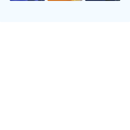
欧洲冠军联赛的淘汰赛阶段向来是强强对话的舞台。本赛季
的四强席位争夺异常激烈，皇家马德里、拜仁慕尼黑、巴黎
圣日耳曼等豪门均展现出强大的阵容深度。战术层面上，现
代足球愈发强调高位逼抢与快速转换。根据球探比分的深度
数据统计，拥有更丰富欧冠经验的球队在点球大战或加时赛
中表现更为稳健。我们将持续更新各支球队的伤停情况与首
发预测，为球迷提供最详尽的
赛事数据
支持。
即时比分 - 篮球 (NBA)
查看更多 >
状态
客队
Q1-Q4
总分
28-25 |
Q3
68
75
洛杉矶湖人 vs 金州勇士
22-30 |
-
04:20
18-20
30-28 |
25-22 |
103
105
已结束
波士顿凯尔特人 vs 迈阿密热火
-