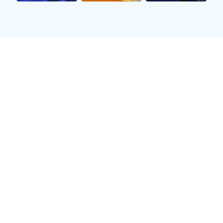
欧洲冠军联赛的淘汰赛阶段向来是强强对话的舞台。本赛季
的四强席位争夺异常激烈，皇家马德里、拜仁慕尼黑、巴黎
圣日耳曼等豪门均展现出强大的阵容深度。战术层面上，现
代足球愈发强调高位逼抢与快速转换。根据球探比分的深度
数据统计，拥有更丰富欧冠经验的球队在点球大战或加时赛
中表现更为稳健。我们将持续更新各支球队的伤停情况与首
发预测，为球迷提供最详尽的
赛事数据
支持。
即时比分 - 篮球 (NBA)
查看更多 >
状态
客队
Q1-Q4
总分
28-25 |
Q3
68
75
洛杉矶湖人 vs 金州勇士
22-30 |
-
04:20
18-20
30-28 |
25-22 |
103
105
已结束
波士顿凯尔特人 vs 迈阿密热火
-